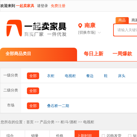
欢迎来到
一起卖家具
请登录
免费注册
商品
商
南康
[切换市场]
每日上新
一周爆款
全部商品类目
一级分类
全部
衣柜
电视柜
餐边
鞋
床头
二级分类
全部
市场
全部
叠石桥一二期
您所在的位置：
首页
>>
产品分类
>>
柜/斗/酒柜
>>
电视柜
综合
销量
价格
上新时间
闪电发货
短