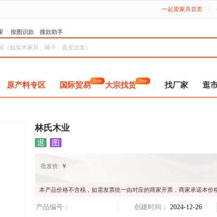
一起卖家具首页
|
家
按图识款
搜款助手
New
New
原产料专区
国际贸易
大宗找货
找厂家
逛
林氏木业
退
图
￥
批发价:
本产品价格不含税，如需发票统一由对应的商家开票，商家承诺本价
产品编号：
创建时间：
2024-12-26