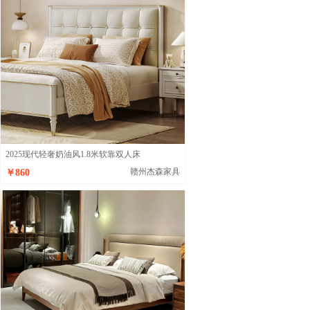
2025现代轻奢奶油风1.8米软靠双人床
赣州杰森家具
￥860