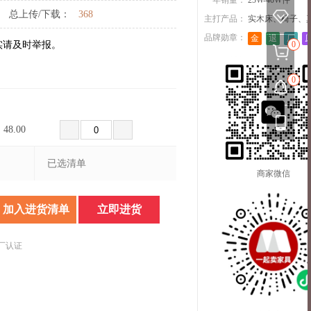
一年销量：
25W-40W件
总上传/下载：
368
主打产品：
实木床、椅子、
品牌勋章：
金
退
厂
实请及时举报。
0
0
48.00
已选清单
商家微信
加入进货清单
立即进货
厂认证