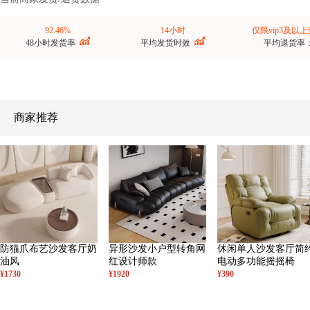
92.46%
14小时
仅限vip3及以
48小时发货率
平均发货时效
平均退货率
商家推荐
防猫爪布艺沙发客厅奶
异形沙发小户型转角网
休闲单人沙发客厅简
油风
红设计师款
电动多功能摇摇椅
¥1730
¥1920
¥390