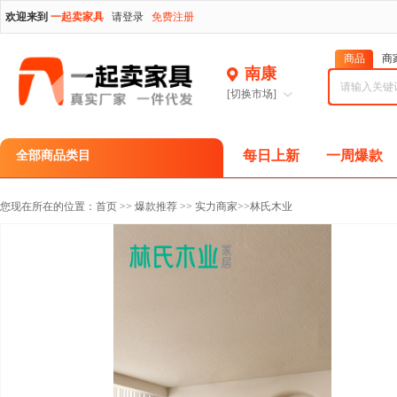
欢迎来到
一起卖家具
请登录
免费注册
商品
商
南康
[切换市场]
每日上新
一周爆款
全部商品类目
您现在所在的位置：
首页
>>
爆款推荐
>>
实力商家
>>林氏木业