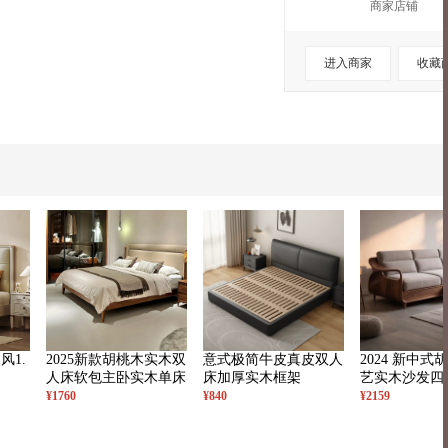
商家店铺
进入商家
收藏
风1.
2025新款胡桃木实木双
意式极简牛皮真皮双人
2024 新中式
人床软包主卧实木单床
床加厚实木框架
艺实木沙发四
妃榻组合
¥1760
¥840
¥2159