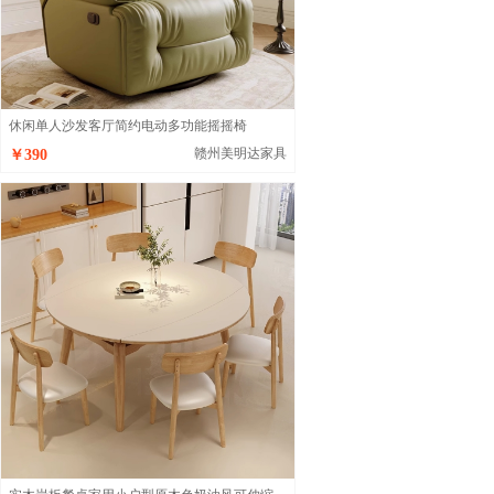
休闲单人沙发客厅简约电动多功能摇摇椅
赣州美明达家具
￥390