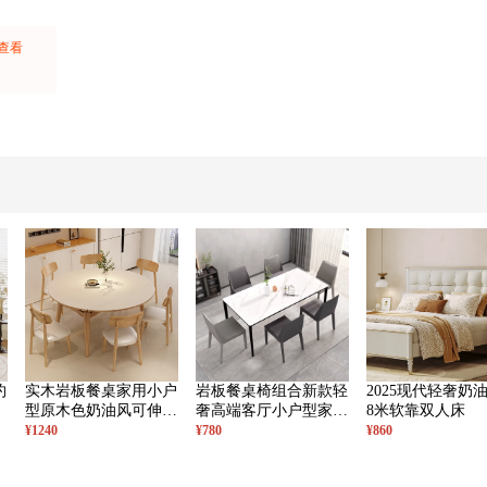
上查看
：
约
实木岩板餐桌家用小户
岩板餐桌椅组合新款轻
2025现代轻奢奶油
型原木色奶油风可伸缩
奢高端客厅小户型家用
8米软靠双人床
变圆桌简约饭桌
网红餐桌
¥1240
¥780
¥860