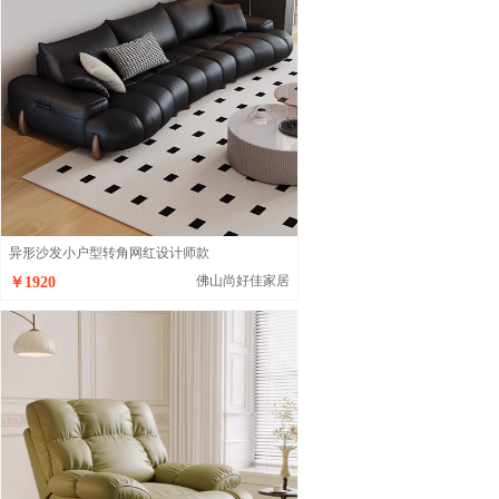
异形沙发小户型转角网红设计师款
佛山尚好佳家居
￥1920