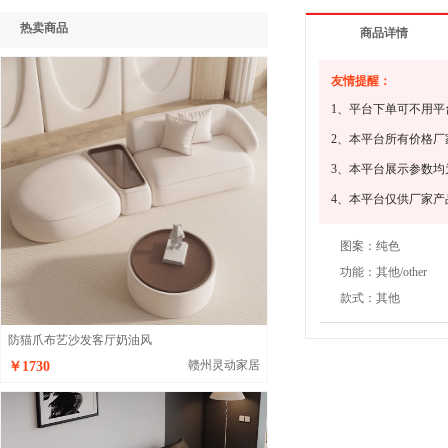
热卖商品
商品详情
友情提醒：
1、平台下单可不用
2、本平台所有价格
3、本平台展示参数
4、本平台仅供厂家
图案：
纯色
功能：
其他/other
款式：
其他
防猫爪布艺沙发客厅奶油风
赣州灵动家居
￥1730