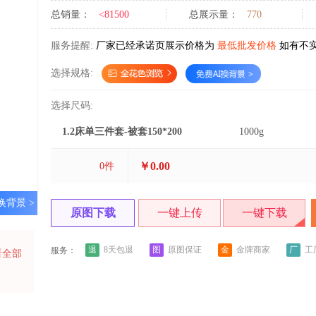
总销量：
<81500
总展示量：
770
服务提醒:
厂家已经承诺页展示价格为
最低批发价格
如有不
选择规格:
选择尺码:
1.2床单三件套-被套150*200
1000g
￥0.00
0
件
换背景 >
原图下载
一键上传
一键下载
退
图
金
厂
8天包退
原图保证
金牌商家
工
服务：
看全部