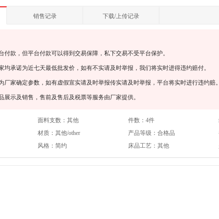
销售记录
下载/上传记录
平台付款，但平台付款可以得到交易保障，私下交易不受平台保护。
厂家均承诺为近七天最低批发价，如有不实请及时举报，我们将实时进得违约赔付。
均为厂家确定参数，如有虚假宣实请及时举报传实请及时举报，平台将实时进行违约赔
产品展示及销售，售前及售后及税票等服务由厂家提供。
面料支数：
其他
件数：
4件
材质：
其他/other
产品等级：
合格品
风格：
简约
床品工艺：
其他