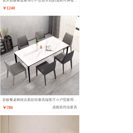
实木岩板餐桌家用小户型原木色奶油风可伸缩变圆桌简约饭桌
￥1240
岩板餐桌椅组合新款轻奢高端客厅小户型家用网红餐桌
成都若尚佳家具
￥780