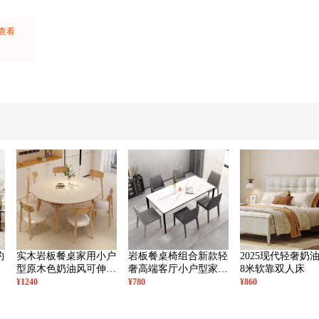
上查看
：
约
实木岩板餐桌家用小户
岩板餐桌椅组合新款轻
2025现代轻奢奶油
型原木色奶油风可伸缩
奢高端客厅小户型家用
8米软靠双人床
变圆桌简约饭桌
网红餐桌
¥1240
¥780
¥860