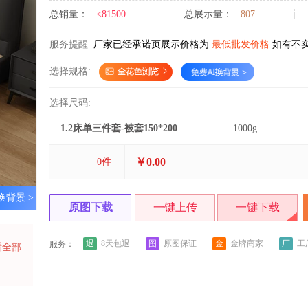
总销量：
<81500
总展示量：
807
服务提醒:
厂家已经承诺页展示价格为
最低批发价格
如有不
选择规格:
选择尺码:
1.2床单三件套-被套150*200
1000g
￥0.00
0
件
换背景 >
原图下载
一键上传
一键下载
退
图
金
厂
8天包退
原图保证
金牌商家
工
服务：
看全部