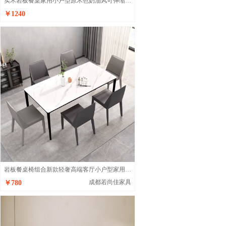
实木岩板餐桌家用小户型原木色奶油风可伸缩变圆桌简约饭桌
￥1240
岩板餐桌椅组合新款轻奢高端客厅小户型家用网红餐桌
成都若尚佳家具
￥780