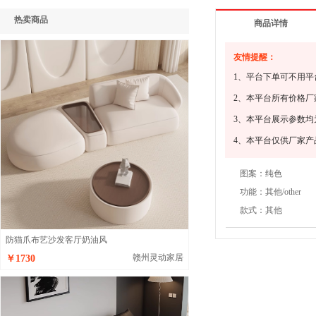
热卖商品
商品详情
友情提醒：
1、平台下单可不用
2、本平台所有价格
3、本平台展示参数
4、本平台仅供厂家
图案：
纯色
功能：
其他/other
款式：
其他
防猫爪布艺沙发客厅奶油风
赣州灵动家居
￥1730