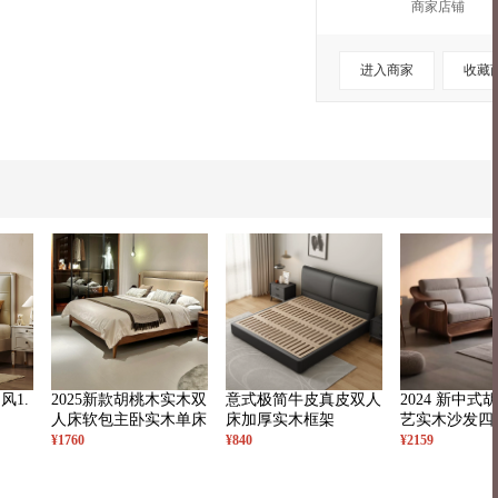
商家店铺
进入商家
收藏
风1.
2025新款胡桃木实木双
意式极简牛皮真皮双人
2024 新中式
人床软包主卧实木单床
床加厚实木框架
艺实木沙发四
妃榻组合
¥1760
¥840
¥2159