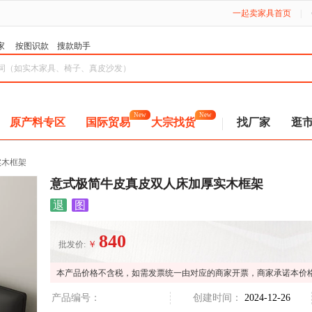
一起卖家具首页
|
家
按图识款
搜款助手
New
New
原产料专区
国际贸易
大宗找货
找厂家
逛
实木框架
意式极简牛皮真皮双人床加厚实木框架
退
图
840
￥
批发价:
本产品价格不含税，如需发票统一由对应的商家开票，商家承诺本价
产品编号：
创建时间：
2024-12-26