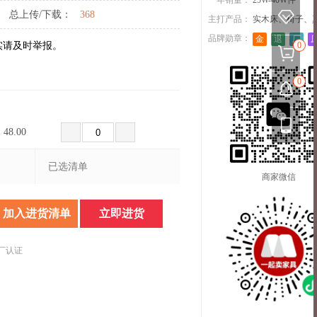
一年销量：
25W-40W件
总上传/下载：
368
主打产品：
实木床、椅子、
品牌勋章：
金
退
厂
实请及时举报。
0
0
48.00
已选清单
商家微信
加入进货清单
立即进货
厂认证