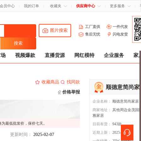
会员中心
|
我的订单
|
收藏夹
|
供应商中心
|
更多服务
|
工厂直供
一件代发
图片搜索
售后无忧
闪电发货
市场
视频爆款
直播货源
网红模特
企业服务
家
收藏商品
找同款
顺德意简尚家
价格举报
企业名称：
顺德意简尚家居
店
商家地址：
其他周边金茂国
雅家居
格为最低批发价，保价七天。
目前有货：
943
款
近期上新：
2025-01-19
更新时间：
2025-02-07