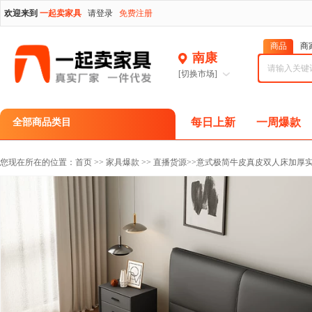
欢迎来到
一起卖家具
请登录
免费注册
商品
商
南康
[切换市场]
每日上新
一周爆款
全部商品类目
您现在所在的位置：
首页
>>
家具爆款
>>
直播货源
>>意式极简牛皮真皮双人床加厚