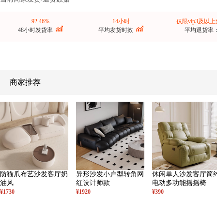
92.46%
14小时
仅限vip3及以
48小时发货率
平均发货时效
平均退货率
商家推荐
防猫爪布艺沙发客厅奶
异形沙发小户型转角网
休闲单人沙发客厅简
油风
红设计师款
电动多功能摇摇椅
¥1730
¥1920
¥390