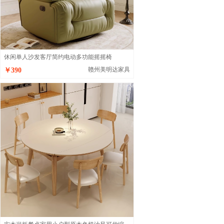
休闲单人沙发客厅简约电动多功能摇摇椅
赣州美明达家具
￥390