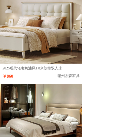
2025现代轻奢奶油风1.8米软靠双人床
赣州杰森家具
￥860