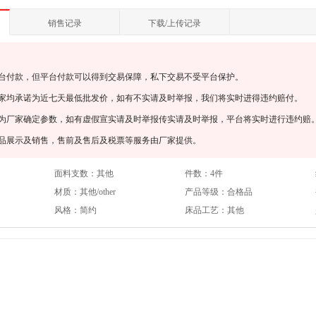
销售记录
下载/上传记录
平台付款，但平台付款可以得到交易保障，私下交易不受平台保护。
厂家均承诺为近七天最低批发价，如有不实请及时举报，我们将实时进得违约赔付。
均为厂家确定参数，如有虚假宣实请及时举报传实请及时举报，平台将实时进行违约赔
产品展示及销售，售前及售后及税票等服务由厂家提供。
面料支数：
其他
件数：
4件
材质：
其他/other
产品等级：
合格品
风格：
简约
床品工艺：
其他