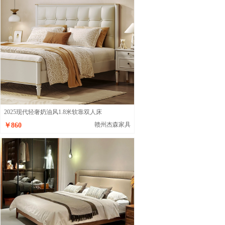
2025现代轻奢奶油风1.8米软靠双人床
赣州杰森家具
￥860