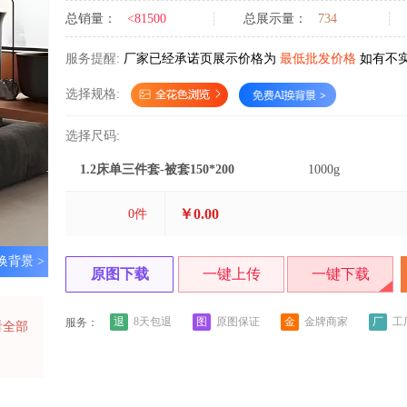
总销量：
<81500
总展示量：
734
服务提醒:
厂家已经承诺页展示价格为
最低批发价格
如有不
选择规格:
选择尺码:
1.2床单三件套-被套150*200
1000g
￥0.00
0
件
换背景 >
原图下载
一键上传
一键下载
退
图
金
厂
8天包退
原图保证
金牌商家
工
服务：
看全部