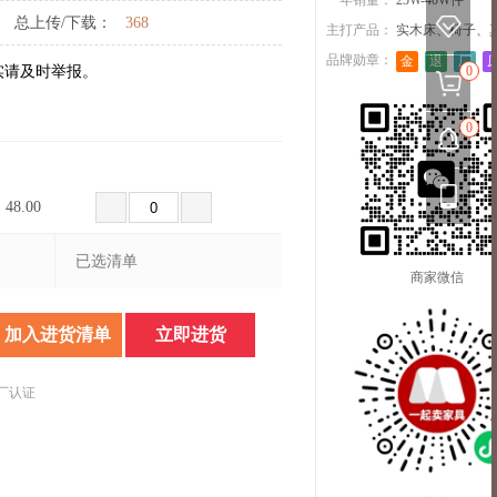
一年销量：
25W-40W件
总上传/下载：
368
主打产品：
实木床、椅子、
品牌勋章：
金
退
厂
实请及时举报。
0
0
48.00
已选清单
商家微信
加入进货清单
立即进货
厂认证