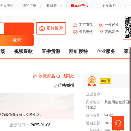
会员中心
|
我的订单
|
收藏夹
|
供应商中心
|
更多服务
|
工厂直供
一件代发
图片搜索
售后无忧
闪电发货
市场
视频爆款
直播货源
网红模特
企业服务
家
收藏商品
找同款
8年店
价格举报
企业名称：
商家地址：
其他周边金茂国
雅家居
格为最低批发价，保价七天。
目前有货：
943
款
近期上新：
2025-01-19
更新时间：
2025-01-08