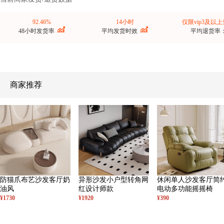
92.46%
14小时
仅限vip3及以
48小时发货率
平均发货时效
平均退货率
商家推荐
防猫爪布艺沙发客厅奶
异形沙发小户型转角网
休闲单人沙发客厅简
油风
红设计师款
电动多功能摇摇椅
¥1730
¥1920
¥390