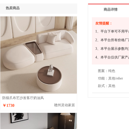
热卖商品
商品详情
友情提醒：
1、平台下单可不用
2、本平台所有价格
3、本平台展示参数
4、本平台仅供厂家
图案：
纯色
功能：
其他/other
款式：
其他
防猫爪布艺沙发客厅奶油风
赣州灵动家居
￥1730