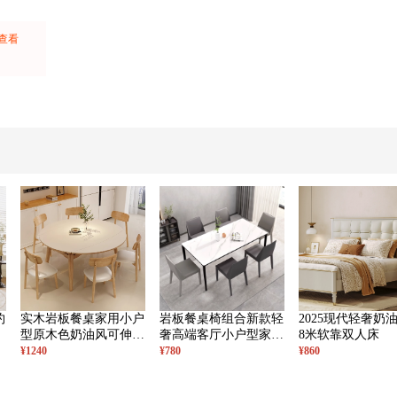
上查看
：
约
实木岩板餐桌家用小户
岩板餐桌椅组合新款轻
2025现代轻奢奶油
型原木色奶油风可伸缩
奢高端客厅小户型家用
8米软靠双人床
变圆桌简约饭桌
网红餐桌
¥1240
¥780
¥860