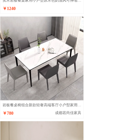
实木岩板餐桌家用小户型原木色奶油风可伸缩变圆桌简约饭桌
￥1240
岩板餐桌椅组合新款轻奢高端客厅小户型家用网红餐桌
成都若尚佳家具
￥780