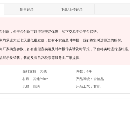
销售记录
下载/上传记录
平台付款，但平台付款可以得到交易保障，私下交易不受平台保护。
厂家均承诺为近七天最低批发价，如有不实请及时举报，我们将实时进得违约赔付。
均为厂家确定参数，如有虚假宣实请及时举报传实请及时举报，平台将实时进行违约赔
产品展示及销售，售前及售后及税票等服务由厂家提供。
面料支数：
其他
件数：
4件
材质：
其他/other
产品等级：
合格品
风格：
简约
床品工艺：
其他