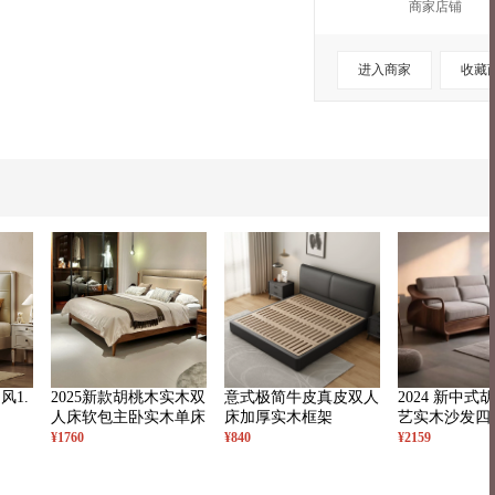
商家店铺
进入商家
收藏
风1.
2025新款胡桃木实木双
意式极简牛皮真皮双人
2024 新中式
人床软包主卧实木单床
床加厚实木框架
艺实木沙发四
妃榻组合
¥1760
¥840
¥2159