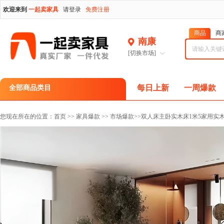
欢迎来到
一起卖家具
请登录
免费注册
商品
商
南康
[切换市场]
每日上新
一周爆款
全部商品类目
您现在所在的位置：
首页
>>
家具爆款
>>
市场爆款
>>双人床主卧实木床1米5家用实