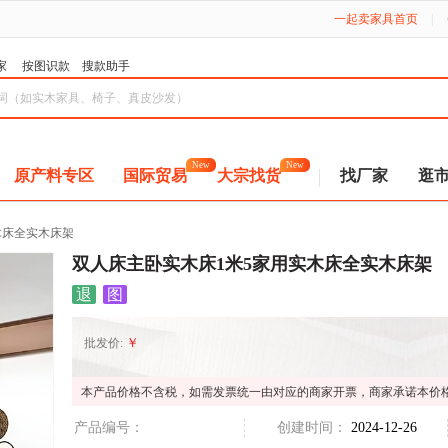
一起卖家具首页
|
家
按图识款
搜款助手
New
New
原产料专区
国际贸易
大宗找货
找厂家
逛
木床全实木床架
双人床主卧实木床1米5家用实木床全实木床架
退
图
￥
批发价:
本产品价格不含税，如需发票统一由对应的商家开票，商家承诺本价
产品编号：
创建时间：
2024-12-26