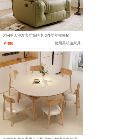
休闲单人沙发客厅简约电动多功能摇摇椅
赣州美明达家具
￥390